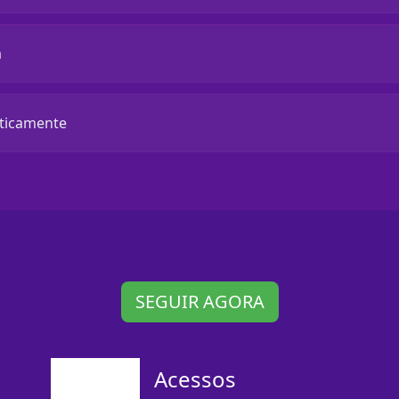
a
aticamente
SEGUIR AGORA
Acessos