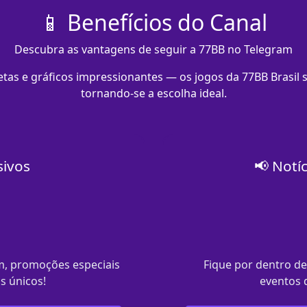
📱 Benefícios do Canal
Descubra as vantagens de seguir a 77BB no Telegram
as e gráficos impressionantes — os jogos da 77BB Brasil s
tornando-se a escolha ideal.
sivos
📢 Notí
m, promoções especiais
Fique por dentro d
s únicos!
eventos 