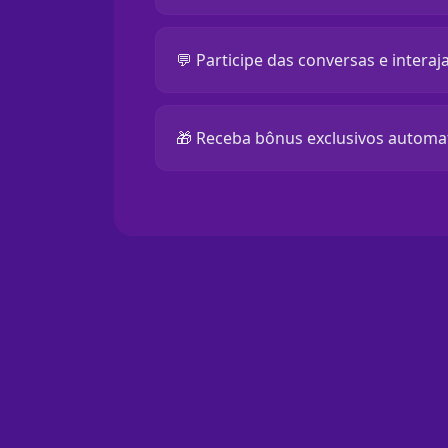
💬 Participe das conversas e interaj
🎁 Receba bônus exclusivos autom