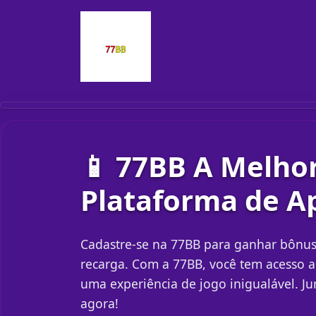
📱 77BB A Melho
Plataforma de A
Cadastre-se na 77BB para ganhar bônus
recarga. Com a 77BB, você tem acesso a
uma experiência de jogo inigualável. J
agora!