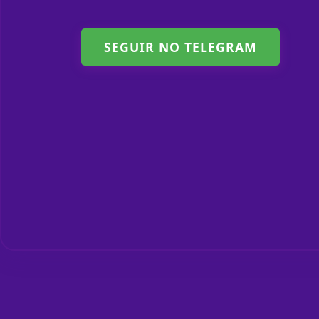
SEGUIR NO TELEGRAM