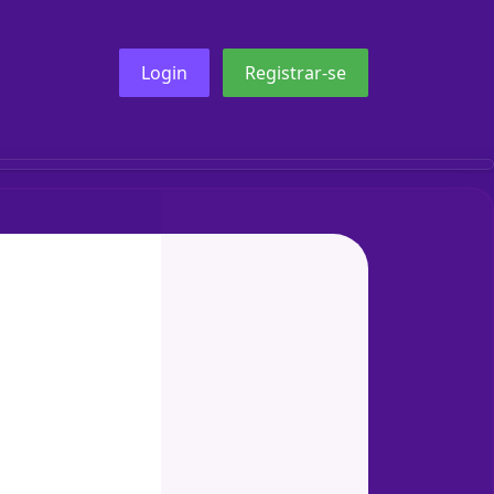
Login
Registrar-se