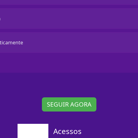
a
aticamente
SEGUIR AGORA
Acessos