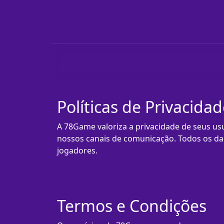
Políticas de Privacida
A 78Game valoriza a privacidade de seus u
nossos canais de comunicação. Todos os dad
jogadores.
Termos e Condições