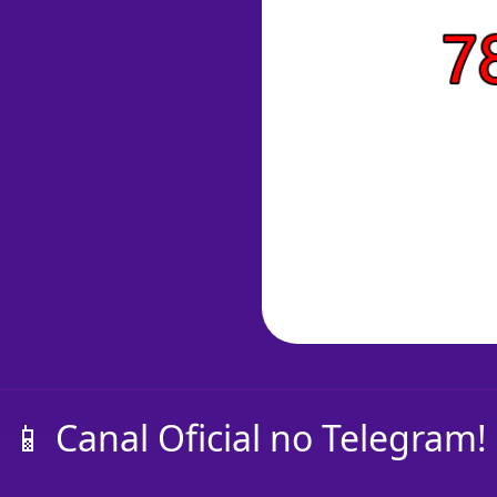
📱 Canal Oficial no Telegram!