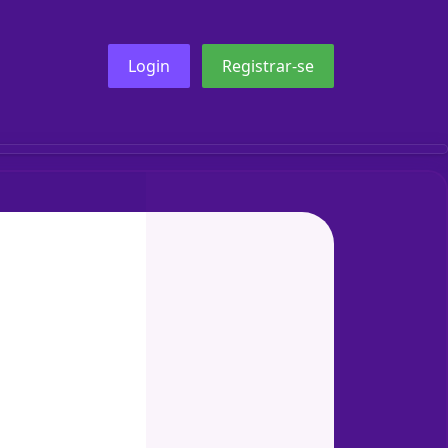
Login
Registrar-se