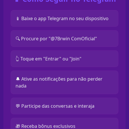
📱 Baixe o app Telegram no seu dispositivo
🔍 Procure por "@7Brwin ComOficial"
👆 Toque em "Entrar" ou "Join"
🔔 Ative as notificações para não perder
nada
💬 Participe das conversas e interaja
🎁 Receba bônus exclusivos