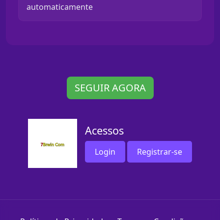
automaticamente
SEGUIR AGORA
Acessos
Login
Registrar-se