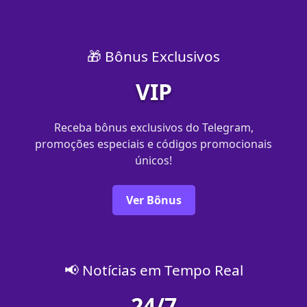
🎁 Bônus Exclusivos
VIP
Receba bônus exclusivos do Telegram,
promoções especiais e códigos promocionais
únicos!
Ver Bônus
📢 Notícias em Tempo Real
24/7