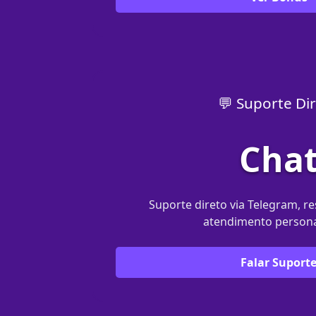
💬 Suporte Di
Cha
Suporte direto via Telegram, r
atendimento persona
Falar Suport