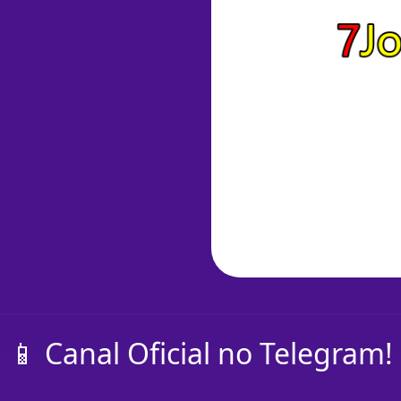
📱 Canal Oficial no Telegram!