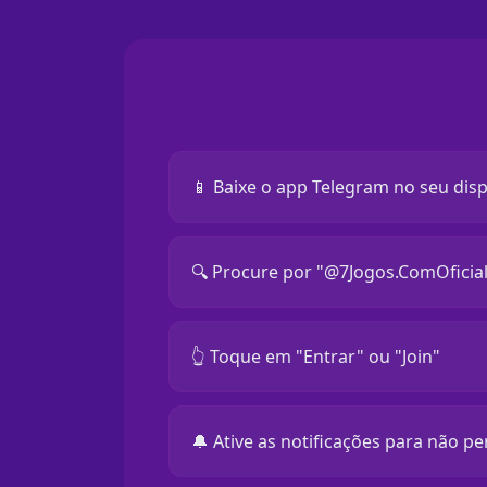
📱 Baixe o app Telegram no seu disp
🔍 Procure por "@7Jogos.ComOficial
👆 Toque em "Entrar" ou "Join"
🔔 Ative as notificações para não p