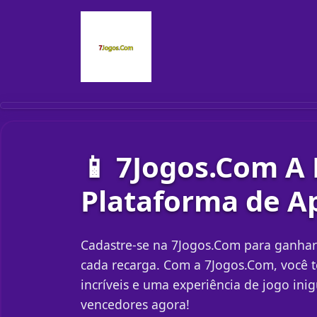
📱 7Jogos.Com A
Plataforma de A
Cadastre-se na 7Jogos.Com para ganhar
cada recarga. Com a 7Jogos.Com, você 
incríveis e uma experiência de jogo inig
vencedores agora!