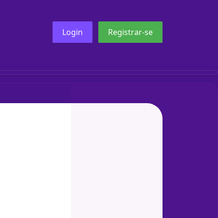
Login
Registrar-se