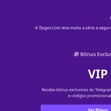
A 7Jogos.Com leva muito a sério a segu
🎁 Bônus Exclu
VIP
Receba bônus exclusivos do Telegra
e códigos promocionai
Ver Bônus