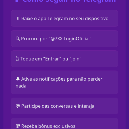
📱 Baixe o app Telegram no seu dispositivo
🔍 Procure por "@7XX LoginOficial"
👆 Toque em "Entrar" ou "Join"
🔔 Ative as notificações para não perder
nada
💬 Participe das conversas e interaja
🎁 Receba bônus exclusivos