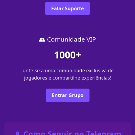
Falar Suporte
👥 Comunidade VIP
1000+
Junte-se a uma comunidade exclusiva de
jogadores e compartilhe experiências!
Entrar Grupo
📱 Como Seguir no Telegram