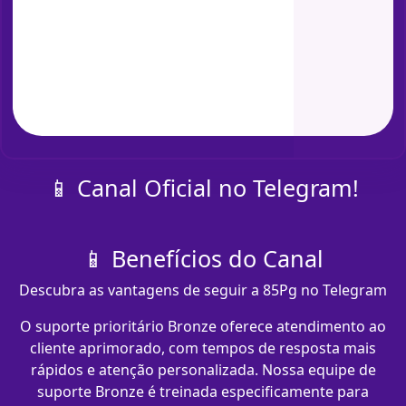
📱 Canal Oficial no Telegram!
📱 Benefícios do Canal
Descubra as vantagens de seguir a 85Pg no Telegram
O suporte prioritário Bronze oferece atendimento ao
cliente aprimorado, com tempos de resposta mais
rápidos e atenção personalizada. Nossa equipe de
suporte Bronze é treinada especificamente para