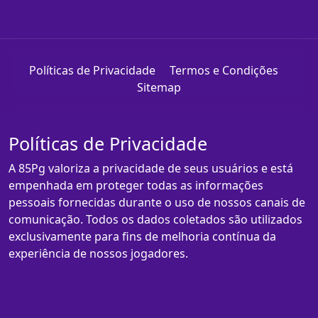
Políticas de Privacidade
Termos e Condições
Sitemap
Políticas de Privacidade
A 85Pg valoriza a privacidade de seus usuários e está
empenhada em proteger todas as informações
pessoais fornecidas durante o uso de nossos canais de
comunicação. Todos os dados coletados são utilizados
exclusivamente para fins de melhoria contínua da
experiência de nossos jogadores.