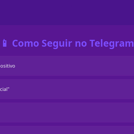
📱 Como Seguir no Telegram
ositivo
ial"