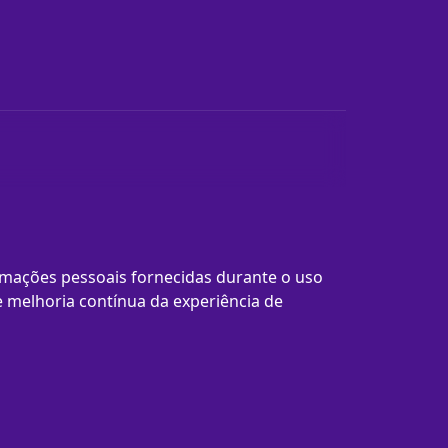
rmações pessoais fornecidas durante o uso
e melhoria contínua da experiência de