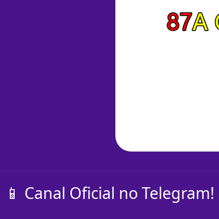
📱 Canal Oficial no Telegram!