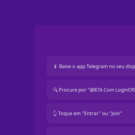
📱 Baixe o app Telegram no seu disp
🔍 Procure por "@87A Com LoginOfic
👆 Toque em "Entrar" ou "Join"