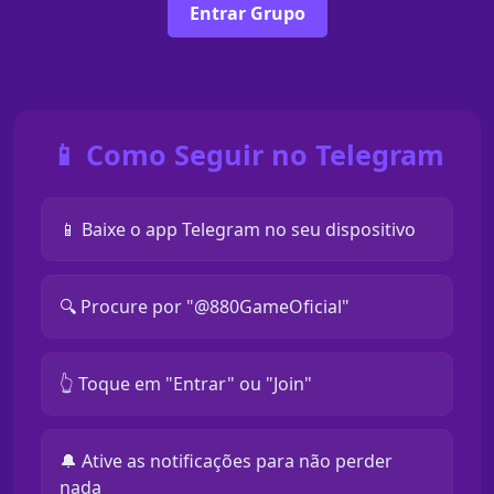
Entrar Grupo
📱 Como Seguir no Telegram
📱 Baixe o app Telegram no seu dispositivo
🔍 Procure por "@880GameOficial"
👆 Toque em "Entrar" ou "Join"
🔔 Ative as notificações para não perder
nada