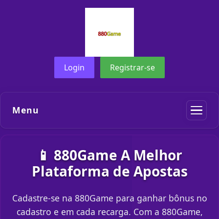
Login
Registrar-se
Menu
📱 880Game A Melhor
Plataforma de Apostas
Cadastre-se na 880Game para ganhar bônus no
cadastro e em cada recarga. Com a 880Game,