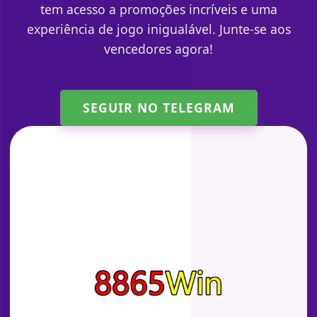
tem acesso a promoções incríveis e uma
experiência de jogo inigualável. Junte-se aos
vencedores agora!
SEGUIR NO TELEGRAM