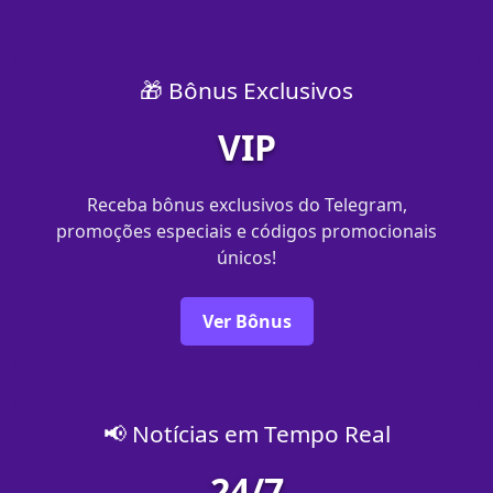
🎁 Bônus Exclusivos
VIP
Receba bônus exclusivos do Telegram,
promoções especiais e códigos promocionais
únicos!
Ver Bônus
📢 Notícias em Tempo Real
24/7