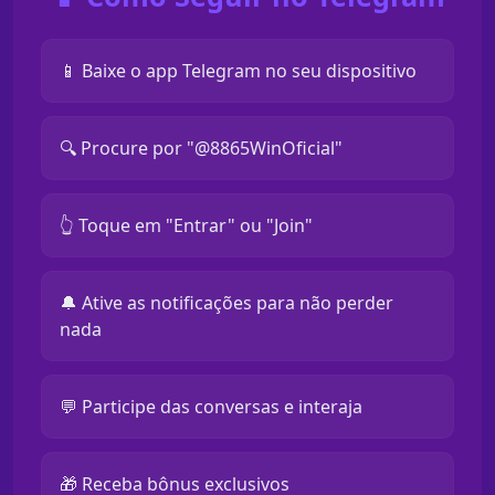
📱 Baixe o app Telegram no seu dispositivo
🔍 Procure por "@8865WinOficial"
👆 Toque em "Entrar" ou "Join"
🔔 Ative as notificações para não perder
nada
💬 Participe das conversas e interaja
🎁 Receba bônus exclusivos