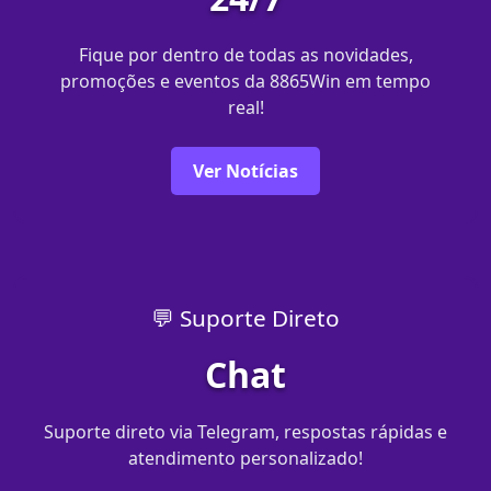
Fique por dentro de todas as novidades,
promoções e eventos da 8865Win em tempo
real!
Ver Notícias
💬 Suporte Direto
Chat
Suporte direto via Telegram, respostas rápidas e
atendimento personalizado!