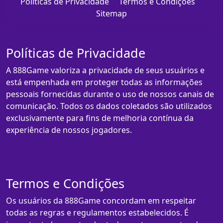
Políticas de Privacidade
Termos e Condições
Sitemap
Políticas de Privacidade
A 888Game valoriza a privacidade de seus usuários e
está empenhada em proteger todas as informações
pessoais fornecidas durante o uso de nossos canais de
comunicação. Todos os dados coletados são utilizados
exclusivamente para fins de melhoria contínua da
experiência de nossos jogadores.
Termos e Condições
Os usuários da 888Game concordam em respeitar
todas as regras e regulamentos estabelecidos. É