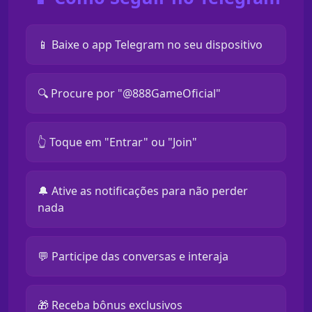
📱 Baixe o app Telegram no seu dispositivo
🔍 Procure por "@888GameOficial"
👆 Toque em "Entrar" ou "Join"
🔔 Ative as notificações para não perder
nada
💬 Participe das conversas e interaja
🎁 Receba bônus exclusivos