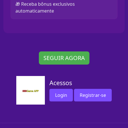
🎁 Receba bônus exclusivos
automaticamente
SEGUIR AGORA
Acessos
Login
Registrar-se