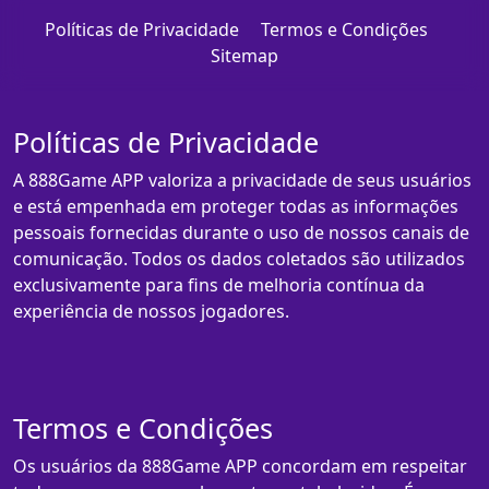
Políticas de Privacidade
Termos e Condições
Sitemap
Políticas de Privacidade
A 888Game APP valoriza a privacidade de seus usuários
e está empenhada em proteger todas as informações
pessoais fornecidas durante o uso de nossos canais de
comunicação. Todos os dados coletados são utilizados
exclusivamente para fins de melhoria contínua da
experiência de nossos jogadores.
Termos e Condições
Os usuários da 888Game APP concordam em respeitar