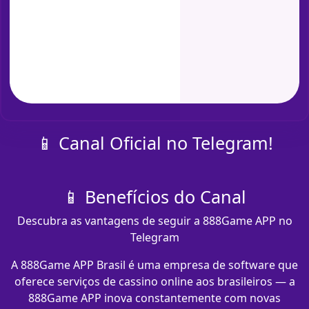
📱 Canal Oficial no Telegram!
📱 Benefícios do Canal
Descubra as vantagens de seguir a 888Game APP no
Telegram
A 888Game APP Brasil é uma empresa de software que
oferece serviços de cassino online aos brasileiros — a
888Game APP inova constantemente com novas