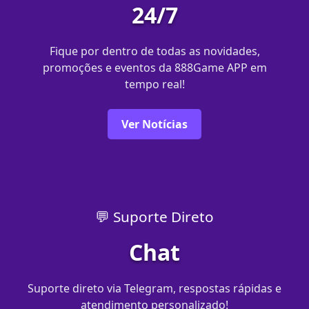
24/7
Fique por dentro de todas as novidades,
promoções e eventos da 888Game APP em
tempo real!
Ver Notícias
💬 Suporte Direto
Chat
Suporte direto via Telegram, respostas rápidas e
atendimento personalizado!