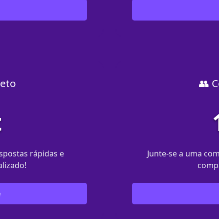
reto
👥 
t
espostas rápidas e
Junte-se a uma com
lizado!
compa
e