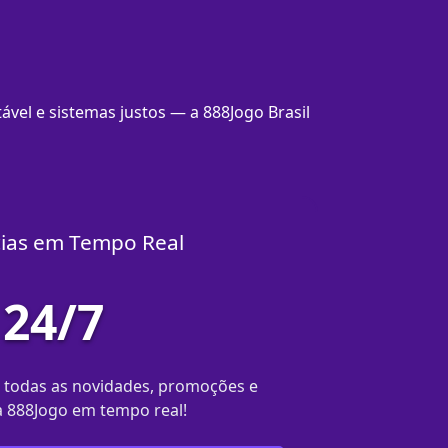
ável e sistemas justos — a 888Jogo Brasil
cias em Tempo Real
24/7
e todas as novidades, promoções e
a 888Jogo em tempo real!