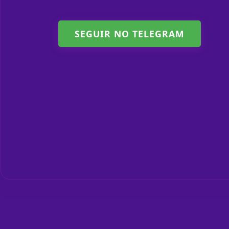
SEGUIR NO TELEGRAM