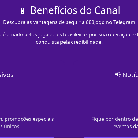
📱 Benefícios do Canal
Descubra as vantagens de seguir a 888Jogo no Telegram
go é amado pelos jogadores brasileiros por sua operação est
conquista pela credibilidade.
sivos
📢 Notí
m, promoções especiais
Fique por dentro d
s únicos!
eventos d