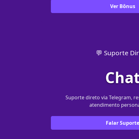
Ver Bônus
💬 Suporte Di
Cha
Suporte direto via Telegram, r
atendimento persona
Falar Suport