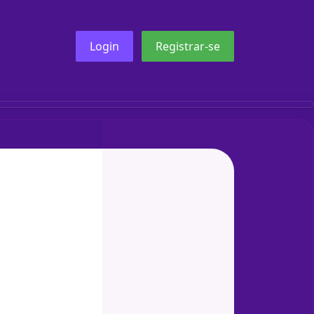
Login
Registrar-se