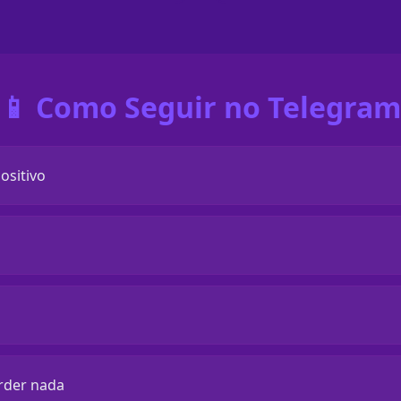
📱 Como Seguir no Telegram
ositivo
erder nada