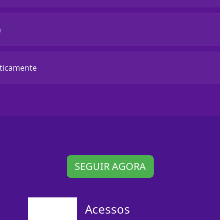
a
aticamente
SEGUIR AGORA
Acessos