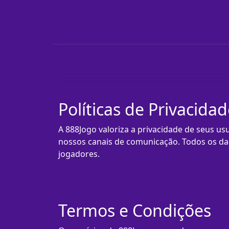
Políticas de Privacida
A 888Jogo valoriza a privacidade de seus u
nossos canais de comunicação. Todos os dad
jogadores.
Termos e Condições