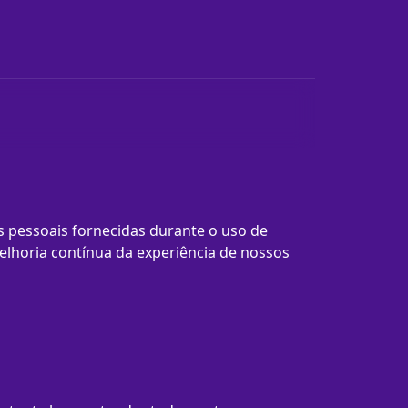
s pessoais fornecidas durante o uso de
elhoria contínua da experiência de nossos