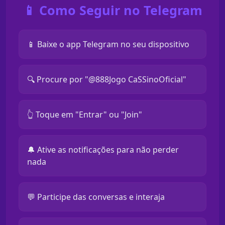
📱 Como Seguir no Telegram
📱 Baixe o app Telegram no seu dispositivo
🔍 Procure por "@888Jogo CaSSinoOficial"
👆 Toque em "Entrar" ou "Join"
🔔 Ative as notificações para não perder
nada
💬 Participe das conversas e interaja