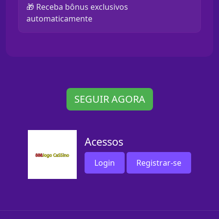
🎁 Receba bônus exclusivos
automaticamente
SEGUIR AGORA
Acessos
Login
Registrar-se