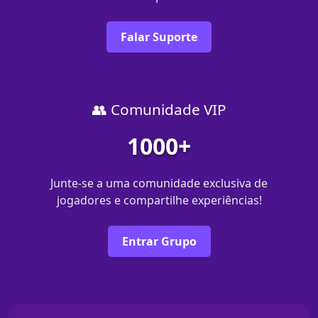
Falar Suporte
👥 Comunidade VIP
1000+
Junte-se a uma comunidade exclusiva de
jogadores e compartilhe experiências!
Entrar Grupo