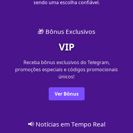
sendo uma escolha confiável.
🎁 Bônus Exclusivos
VIP
Receba bônus exclusivos do Telegram,
promoções especiais e códigos promocionais
únicos!
Ver Bônus
📢 Notícias em Tempo Real