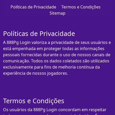
Políticas de Privacidade
Termos e Condições
Sitemap
Políticas de Privacidade
A 888Pg Login valoriza a privacidade de seus usuários e
está empenhada em proteger todas as informações
pessoais fornecidas durante o uso de nossos canais de
comunicação. Todos os dados coletados são utilizados
exclusivamente para fins de melhoria contínua da
experiência de nossos jogadores.
Termos e Condições
Os usuários da 888Pg Login concordam em respeitar