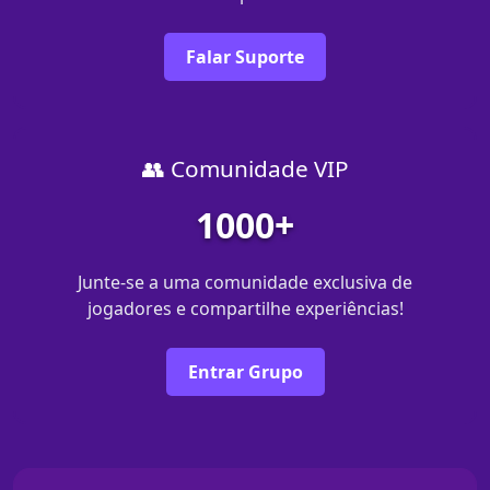
Falar Suporte
👥 Comunidade VIP
1000+
Junte-se a uma comunidade exclusiva de
jogadores e compartilhe experiências!
Entrar Grupo