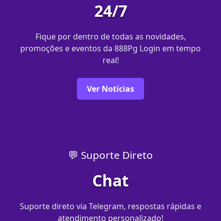
24/7
Fique por dentro de todas as novidades,
promoções e eventos da 888Pg Login em tempo
real!
Ver Notícias
💬 Suporte Direto
Chat
Suporte direto via Telegram, respostas rápidas e
atendimento personalizado!