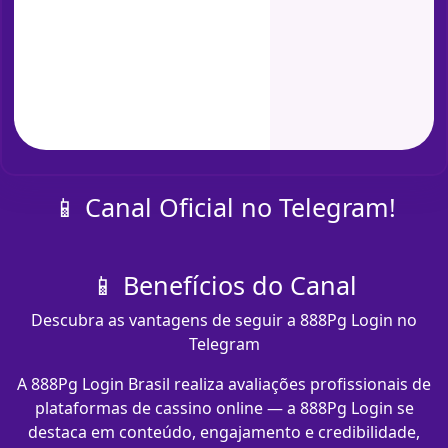
📱 Canal Oficial no Telegram!
📱 Benefícios do Canal
Descubra as vantagens de seguir a 888Pg Login no
Telegram
A 888Pg Login Brasil realiza avaliações profissionais de
plataformas de cassino online — a 888Pg Login se
destaca em conteúdo, engajamento e credibilidade,