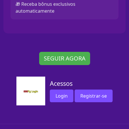
🎁 Receba bônus exclusivos
automaticamente
SEGUIR AGORA
Acessos
Login
Registrar-se