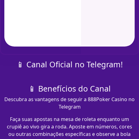
📱 Canal Oficial no Telegram!
📱 Benefícios do Canal
Descubra as vantagens de seguir a 888Poker Casino no
Telegram
Faça suas apostas na mesa de roleta enquanto um
crupiê ao vivo gira a roda. Aposte em números, cores
ou outras combinações específicas e observe a bola