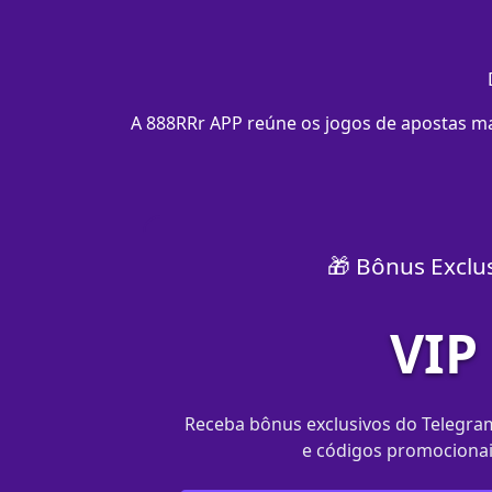
A 888RRr APP reúne os jogos de apostas ma
🎁 Bônus Exclu
VIP
Receba bônus exclusivos do Telegra
e códigos promocionai