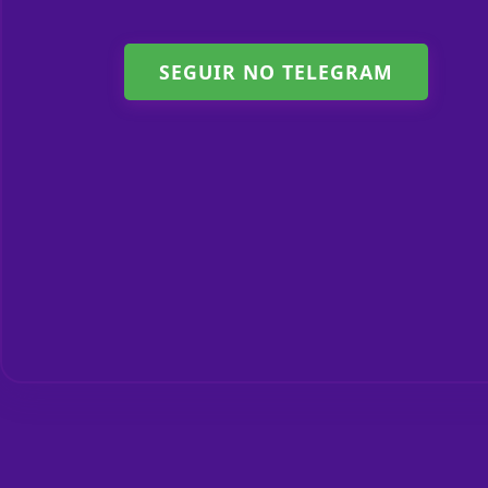
SEGUIR NO TELEGRAM