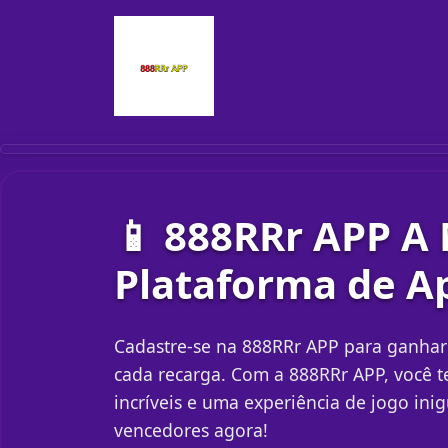
📱 888RRr APP A
Plataforma de A
Cadastre-se na 888RRr APP para ganhar
cada recarga. Com a 888RRr APP, você 
incríveis e uma experiência de jogo inig
vencedores agora!