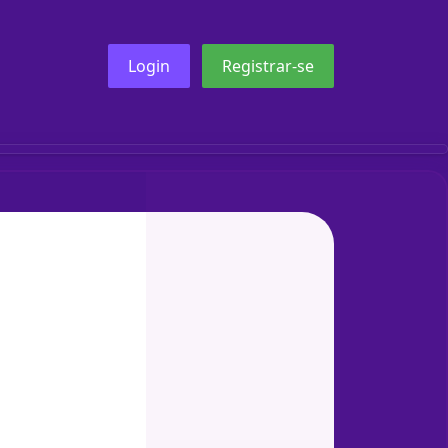
Login
Registrar-se