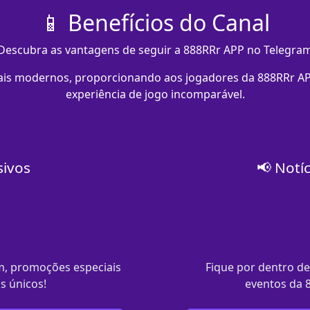
📱 Benefícios do Canal
Descubra as vantagens de seguir a 888RRr APP no Telegra
is modernos, proporcionando aos jogadores da 888RRr APP
experiência de jogo incomparável.
sivos
📢 Notí
m, promoções especiais
Fique por dentro d
s únicos!
eventos da 