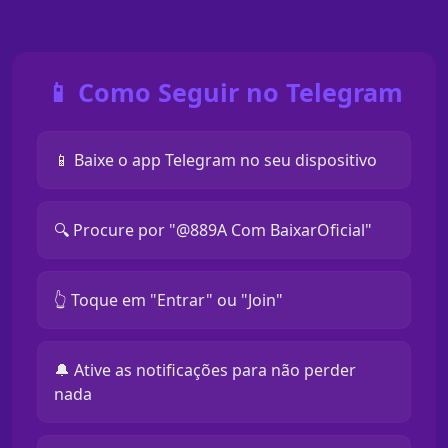
📱 Como Seguir no Telegram
📱 Baixe o app Telegram no seu dispositivo
🔍 Procure por "@889A Com BaixarOficial"
👆 Toque em "Entrar" ou "Join"
🔔 Ative as notificações para não perder
nada