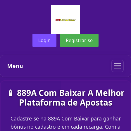
Login
Registrar-se
Menu
📱 889A Com Baixar A Melhor
Plataforma de Apostas
Cadastre-se na 889A Com Baixar para ganhar
bônus no cadastro e em cada recarga. Com a