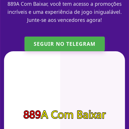
889A Com Baixar, você tem acesso a promoções
incríveis e uma experiência de jogo inigualável.
Junte-se aos vencedores agora!
SEGUIR NO TELEGRAM