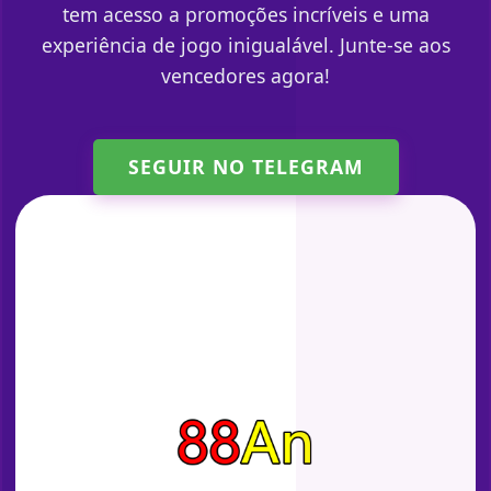
tem acesso a promoções incríveis e uma
experiência de jogo inigualável. Junte-se aos
vencedores agora!
SEGUIR NO TELEGRAM