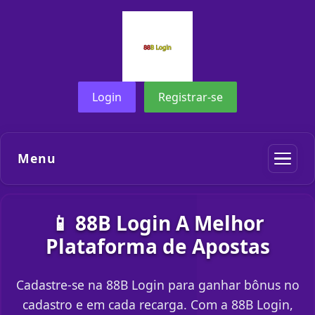
Login
Registrar-se
Menu
📱 88B Login A Melhor
Plataforma de Apostas
Cadastre-se na 88B Login para ganhar bônus no
cadastro e em cada recarga. Com a 88B Login,