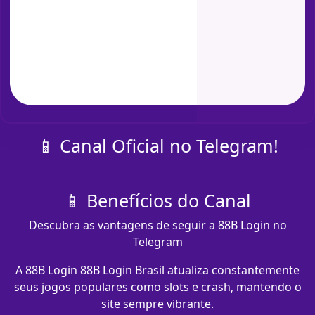
📱 Canal Oficial no Telegram!
📱 Benefícios do Canal
Descubra as vantagens de seguir a 88B Login no
Telegram
A 88B Login 88B Login Brasil atualiza constantemente
seus jogos populares como slots e crash, mantendo o
site sempre vibrante.