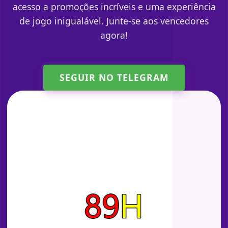
acesso a promoções incríveis e uma experiência
de jogo inigualável. Junte-se aos vencedores
agora!
SEGUIR NO TELEGRAM