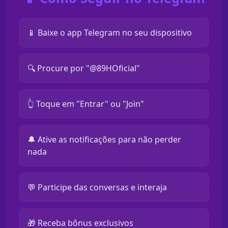
📱 Baixe o app Telegram no seu dispositivo
🔍 Procure por "@89HOficial"
👆 Toque em "Entrar" ou "Join"
🔔 Ative as notificações para não perder
nada
💬 Participe das conversas e interaja
🎁 Receba bônus exclusivos