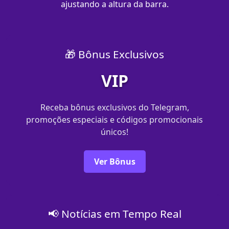
ajustando a altura da barra.
🎁 Bônus Exclusivos
VIP
Receba bônus exclusivos do Telegram,
promoções especiais e códigos promocionais
únicos!
Ver Bônus
📢 Notícias em Tempo Real