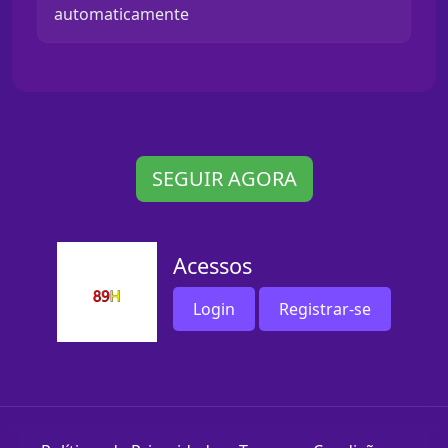
automaticamente
SEGUIR AGORA
Acessos
Login
Registrar-se