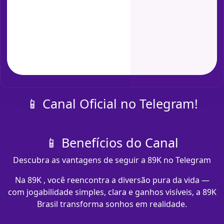
📱 Canal Oficial no Telegram!
📱 Benefícios do Canal
Descubra as vantagens de seguir a 89K no Telegram
Na 89K , você reencontra a diversão pura da vida —
com jogabilidade simples, clara e ganhos visíveis, a 89K
Brasil transforma sonhos em realidade.