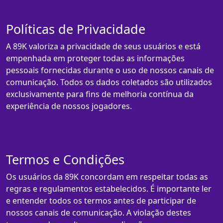
Políticas de Privacidade
A 89K valoriza a privacidade de seus usuários e está
empenhada em proteger todas as informações
pessoais fornecidas durante o uso de nossos canais de
comunicação. Todos os dados coletados são utilizados
exclusivamente para fins de melhoria contínua da
experiência de nossos jogadores.
Termos e Condições
Os usuários da 89K concordam em respeitar todas as
regras e regulamentos estabelecidos. É importante ler
e entender todos os termos antes de participar de
nossos canais de comunicação. A violação destes