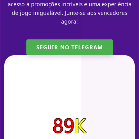
acesso a promoções incríveis e uma experiência
de jogo inigualável. Junte-se aos vencedores
agora!
SEGUIR NO TELEGRAM