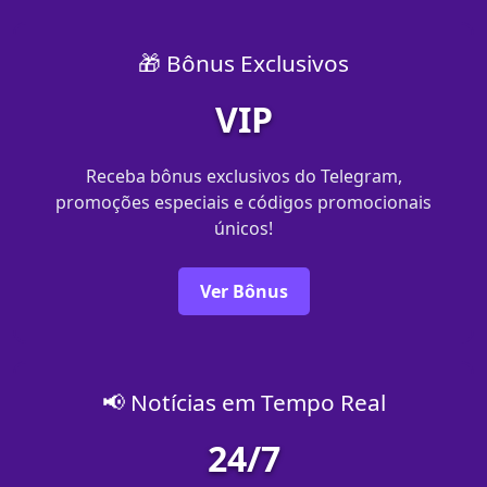
🎁 Bônus Exclusivos
VIP
Receba bônus exclusivos do Telegram,
promoções especiais e códigos promocionais
únicos!
Ver Bônus
📢 Notícias em Tempo Real
24/7