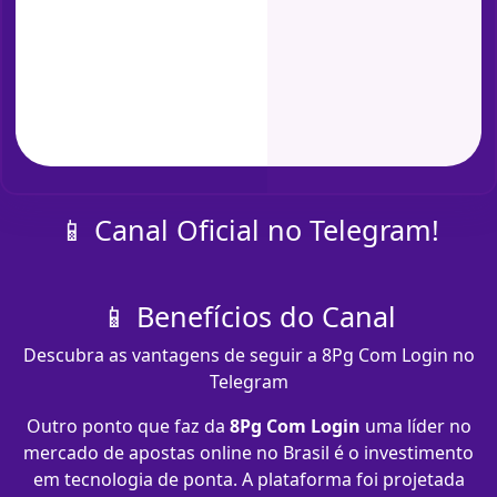
📱 Canal Oficial no Telegram!
📱 Benefícios do Canal
Descubra as vantagens de seguir a 8Pg Com Login no
Telegram
Outro ponto que faz da
8Pg Com Login
uma líder no
mercado de apostas online no Brasil é o investimento
em tecnologia de ponta. A plataforma foi projetada