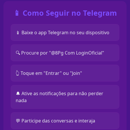
📱 Como Seguir no Telegram
📱 Baixe o app Telegram no seu dispositivo
🔍 Procure por "@8Pg Com LoginOficial"
👆 Toque em "Entrar" ou "Join"
🔔 Ative as notificações para não perder
nada
💬 Participe das conversas e interaja