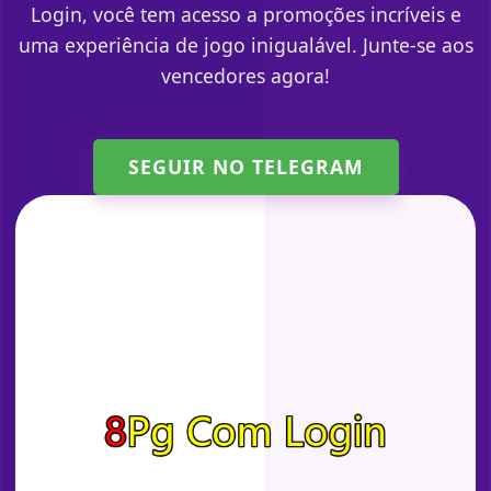
Login, você tem acesso a promoções incríveis e
uma experiência de jogo inigualável. Junte-se aos
vencedores agora!
SEGUIR NO TELEGRAM