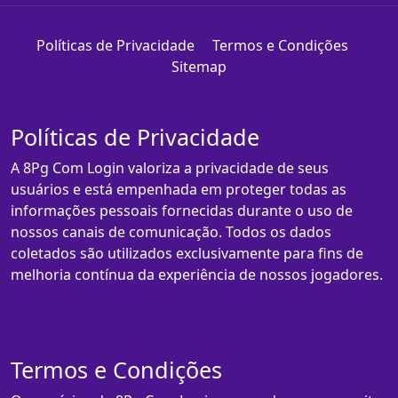
Políticas de Privacidade
Termos e Condições
Sitemap
Políticas de Privacidade
A 8Pg Com Login valoriza a privacidade de seus
usuários e está empenhada em proteger todas as
informações pessoais fornecidas durante o uso de
nossos canais de comunicação. Todos os dados
coletados são utilizados exclusivamente para fins de
melhoria contínua da experiência de nossos jogadores.
Termos e Condições