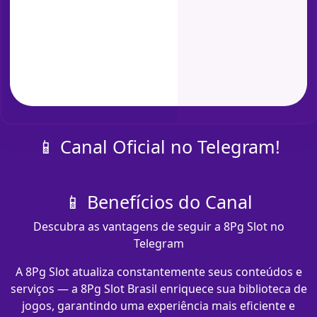
📱 Canal Oficial no Telegram!
📱 Benefícios do Canal
Descubra as vantagens de seguir a 8Pg Slot no
Telegram
A 8Pg Slot atualiza constantemente seus conteúdos e
serviços — a 8Pg Slot Brasil enriquece sua biblioteca de
jogos, garantindo uma experiência mais eficiente e