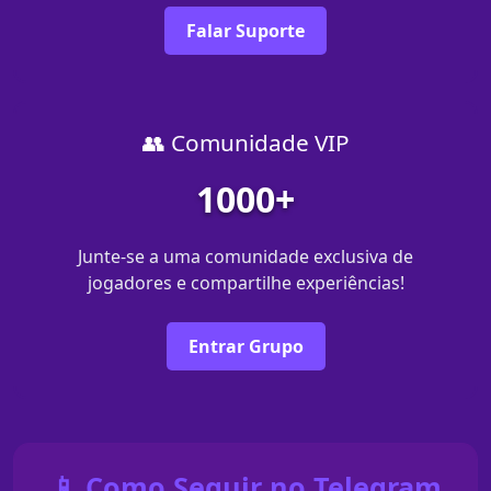
Falar Suporte
👥 Comunidade VIP
1000+
Junte-se a uma comunidade exclusiva de
jogadores e compartilhe experiências!
Entrar Grupo
📱 Como Seguir no Telegram