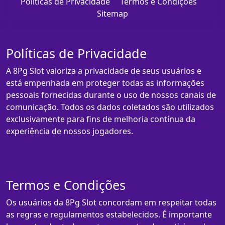
Políticas de Privacidade
Termos e Condições
Sitemap
Políticas de Privacidade
A 8Pg Slot valoriza a privacidade de seus usuários e
está empenhada em proteger todas as informações
pessoais fornecidas durante o uso de nossos canais de
comunicação. Todos os dados coletados são utilizados
exclusivamente para fins de melhoria contínua da
experiência de nossos jogadores.
Termos e Condições
Os usuários da 8Pg Slot concordam em respeitar todas
as regras e regulamentos estabelecidos. É importante