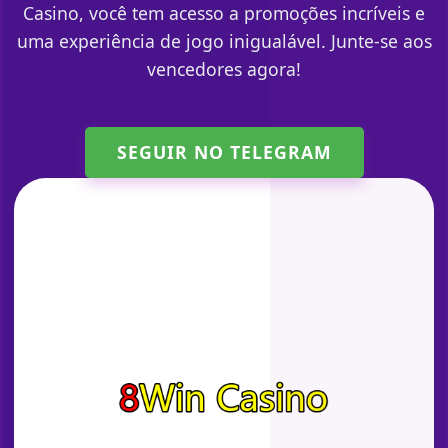
Casino, você tem acesso a promoções incríveis e
uma experiência de jogo inigualável. Junte-se aos
vencedores agora!
SEGUIR NO TELEGRAM