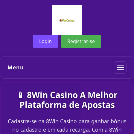
Login
Registrar-se
Menu
📱 8Win Casino A Melhor
Plataforma de Apostas
Cadastre-se na 8Win Casino para ganhar bônus
no cadastro e em cada recarga. Com a 8Win