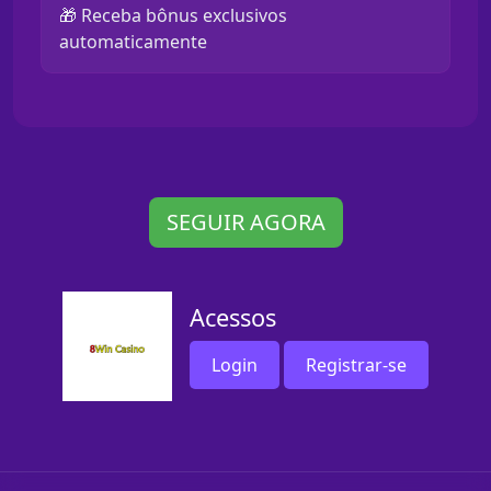
🎁 Receba bônus exclusivos
automaticamente
SEGUIR AGORA
Acessos
Login
Registrar-se