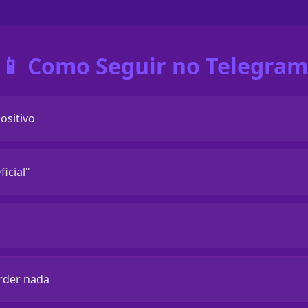
📱 Como Seguir no Telegram
ositivo
icial"
erder nada