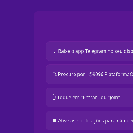
📱 Baixe o app Telegram no seu disp
🔍 Procure por "@9096 PlataformaOf
👆 Toque em "Entrar" ou "Join"
🔔 Ative as notificações para não p