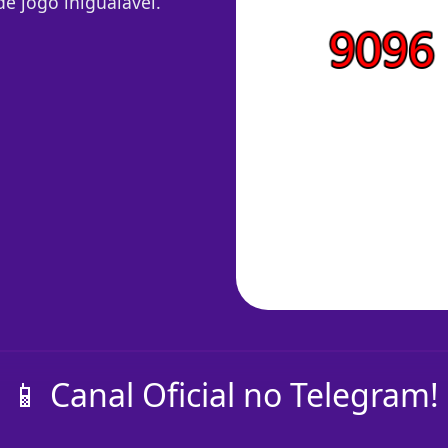
e jogo inigualável.
📱 Canal Oficial no Telegram!