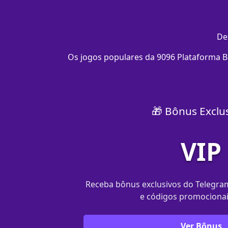
De
Os jogos populares da 9096 Plataforma 
🎁 Bônus Exclu
VIP
Receba bônus exclusivos do Telegra
e códigos promocionai
Ver Bônus