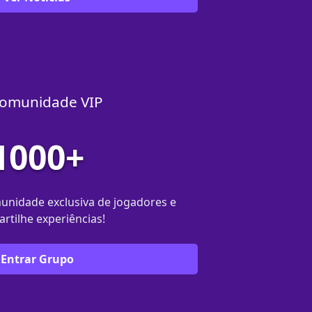
Comunidade VIP
1000+
unidade exclusiva de jogadores e
rtilhe experiências!
Entrar Grupo