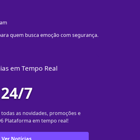
ram
a para quem busca emoção com segurança.
cias em Tempo Real
24/7
e todas as novidades, promoções e
96 Plataforma em tempo real!
Ver Notícias