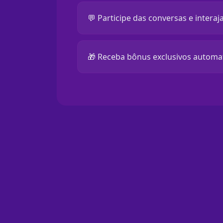
💬 Participe das conversas e interaj
🎁 Receba bônus exclusivos autom