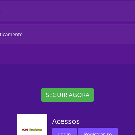
a
aticamente
SEGUIR AGORA
Acessos
Login
Registrar-se