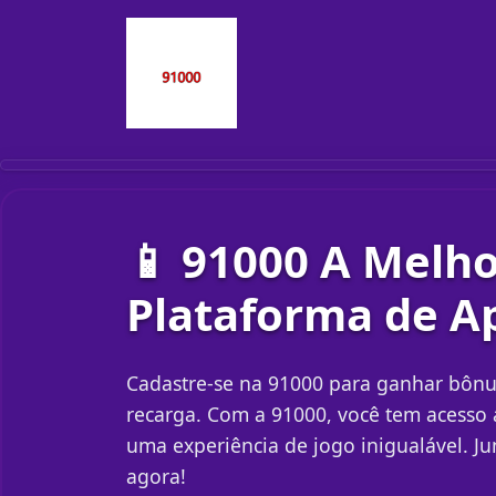
📱 91000 A Melh
Plataforma de A
Cadastre-se na 91000 para ganhar bônu
recarga. Com a 91000, você tem acesso 
uma experiência de jogo inigualável. J
agora!