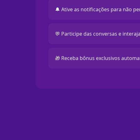
🔔 Ative as notificações para não p
💬 Participe das conversas e interaj
🎁 Receba bônus exclusivos autom