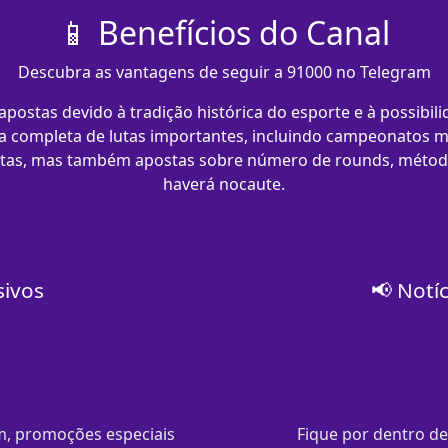
📱 Benefícios do Canal
Descubra as vantagens de seguir a 91000 no Telegram
postas devido à tradição histórica do esporte e à possibi
a completa de lutas importantes, incluindo campeonatos mu
utas, mas também apostas sobre número de rounds, método
haverá nocaute.
sivos
📢 Notí
m, promoções especiais
Fique por dentro d