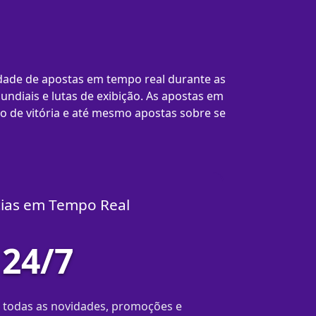
lidade de apostas em tempo real durante as
ndiais e lutas de exibição. As apostas em
 de vitória e até mesmo apostas sobre se
cias em Tempo Real
24/7
e todas as novidades, promoções e