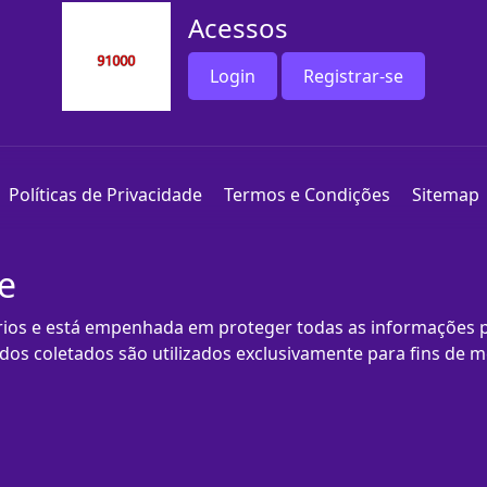
Acessos
Login
Registrar-se
Políticas de Privacidade
Termos e Condições
Sitemap
de
ários e está empenhada em proteger todas as informações 
os coletados são utilizados exclusivamente para fins de m