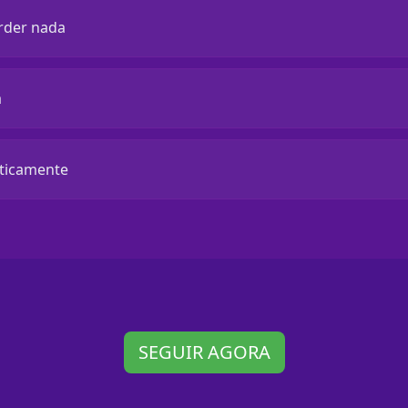
erder nada
a
aticamente
SEGUIR AGORA