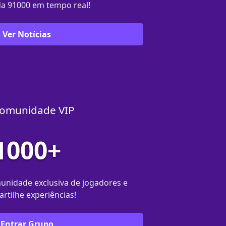
da 91000 em tempo real!
Ver Notícias
Comunidade VIP
1000+
unidade exclusiva de jogadores e
rtilhe experiências!
Entrar Grupo