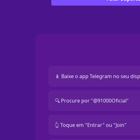
📱 Baixe o app Telegram no seu disp
🔍 Procure por "@91000Oficial"
👆 Toque em "Entrar" ou "Join"