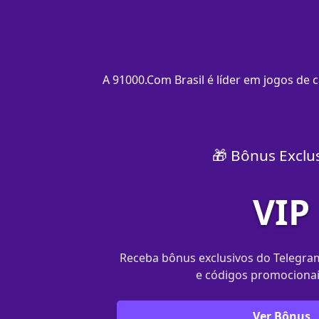
A 91000.Com Brasil é líder em jogos de
🎁 Bônus Exclu
VIP
Receba bônus exclusivos do Telegra
e códigos promocionai
Ver Bônus