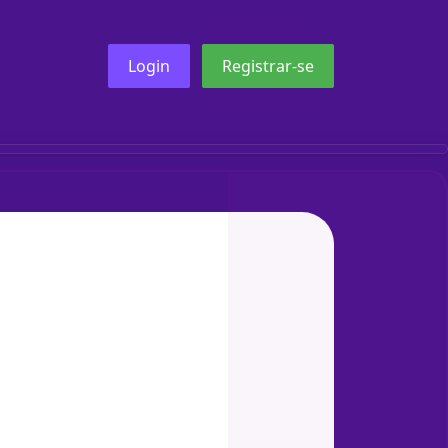
Login
Registrar-se