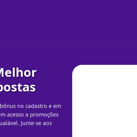
Melhor
postas
 bônus no cadastro e em
tem acesso a promoções
ualável. Junte-se aos