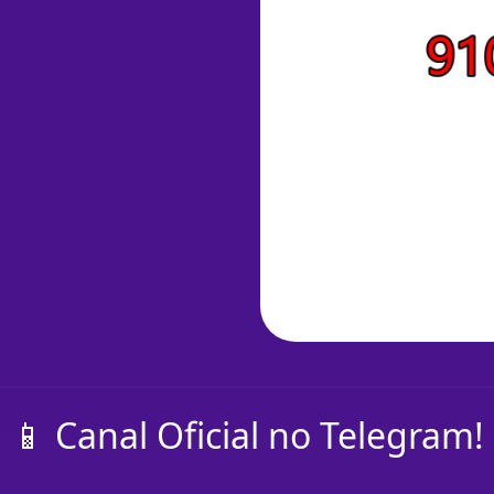
📱 Canal Oficial no Telegram!