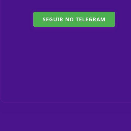
SEGUIR NO TELEGRAM