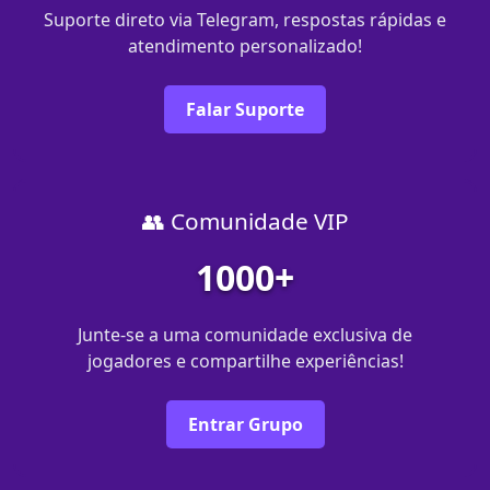
Suporte direto via Telegram, respostas rápidas e
atendimento personalizado!
Falar Suporte
👥 Comunidade VIP
1000+
Junte-se a uma comunidade exclusiva de
jogadores e compartilhe experiências!
Entrar Grupo