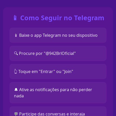
📱 Como Seguir no Telegram
📱 Baixe o app Telegram no seu dispositivo
🔍 Procure por "@942BrlOficial"
👆 Toque em "Entrar" ou "Join"
🔔 Ative as notificações para não perder
nada
💬 Participe das conversas e interaja