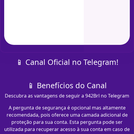
📱 Canal Oficial no Telegram!
📱 Benefícios do Canal
Descubra as vantagens de seguir a 942Brl no Telegram
A pergunta de segurança é opcional mas altamente
recomendada, pois oferece uma camada adicional de
proteção para sua conta. Esta pergunta pode ser
utilizada para recuperar acesso à sua conta em caso de