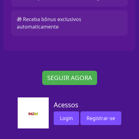
🎁 Receba bônus exclusivos
automaticamente
SEGUIR AGORA
Acessos
Login
Registrar-se